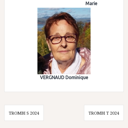
Marie
VERGNAUD Dominique
Navigation
TROMBI S 2024
TROMBI T 2024
de
l’article